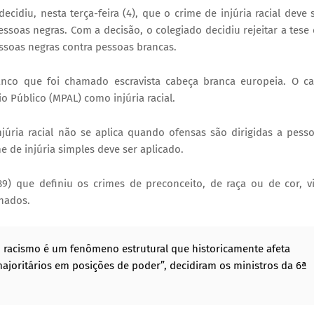
ecidiu, nesta terça-feira (4), que o crime de injúria racial deve 
ssoas negras. Com a decisão, o colegiado decidiu rejeitar a tese
ssoas negras contra pessoas brancas.
co que foi chamado escravista cabeça branca europeia. O c
o Público (MPAL) como injúria racial.
úria racial não se aplica quando ofensas são dirigidas a pess
e de injúria simples deve ser aplicado.
9) que definiu os crimes de preconceito, de raça ou de cor, v
inados.
 o racismo é um fenômeno estrutural que historicamente afeta
ajoritários em posições de poder”, decidiram os ministros da 6ª