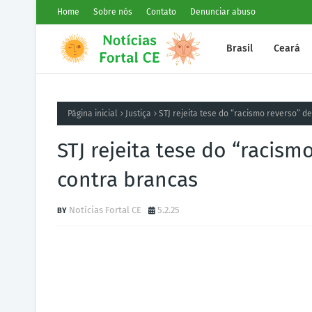
Home
Sobre nós
Contato
Denunciar abuso
Brasil
Ceará
Página inicial
Justiça
STJ rejeita tese do “racismo reverso” 
STJ rejeita tese do “racis
contra brancas
Notícias Fortal CE
5.2.25