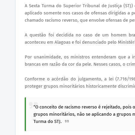
A Sexta Turma do Superior Tribunal de Justiça (STJ) d
aplicado somente nos casos de ofensas dirigidas a pe
chamado racismo reverso, que envolve ofensas de pe
A questão foi decidida no caso de um homem bran
aconteceu em Alagoas e foi denunciado pelo Ministéri
Por unanimidade, os ministros entenderam que a inj
brancas em razão da cor da pele. Nesses casos, o crim
Conforme o acórdão do julgamento, a lei (7.716/198
proteger grupos minoritários historicamente discrim
“O conceito de racismo reverso é rejeitado, pois
grupos minoritários, não se aplicando a grupos m
Turma do STJ.