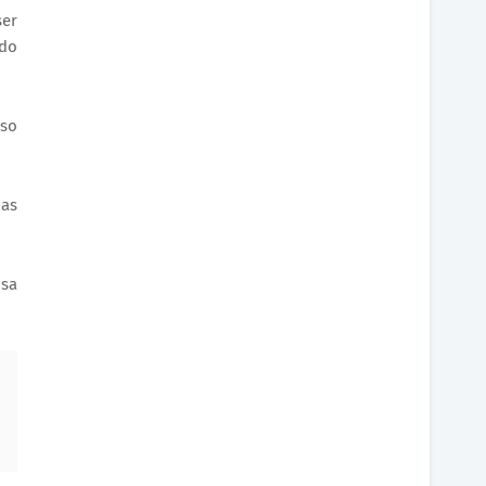
ser
 do
aso
oas
isa